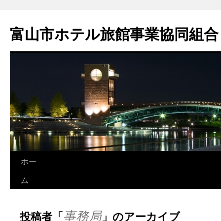
富山市ホテル旅館事業協同組合
ホー
コ
ム
ン
テ
事務局
投稿者「
」のアーカイブ
ン