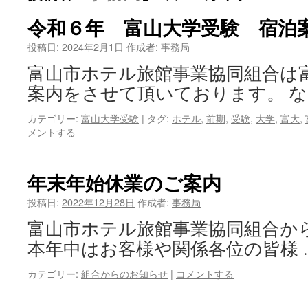
令和６年 富山大学受験 宿泊
ツ
投稿日:
2024年2月1日
作成者:
事務局
へ
富山市ホテル旅館事業協同組合は
ス
案内をさせて頂いております。 な
キ
カテゴリー:
富山大学受験
|
タグ:
ホテル
,
前期
,
受験
,
大学
,
富大
,
ッ
メントする
プ
年末年始休業のご案内
投稿日:
2022年12月28日
作成者:
事務局
富山市ホテル旅館事業協同組合か
本年中はお客様や関係各位の皆様 
カテゴリー:
組合からのお知らせ
|
コメントする