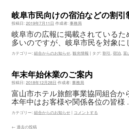
岐阜市民向けの宿泊などの割引
投稿日:
2019年7月11日
作成者:
事務局
岐阜市の広報に掲載されているた
多いのですが、岐阜市民を対象に
カテゴリー:
組合からのお知らせ
,
観光情報
|
タグ:
割引
,
宿泊
,
富
年末年始休業のご案内
投稿日:
2018年12月28日
作成者:
事務局
富山市ホテル旅館事業協同組合か
本年中はお客様や関係各位の皆様 
カテゴリー:
組合からのお知らせ
|
コメントする
←
過去の投稿