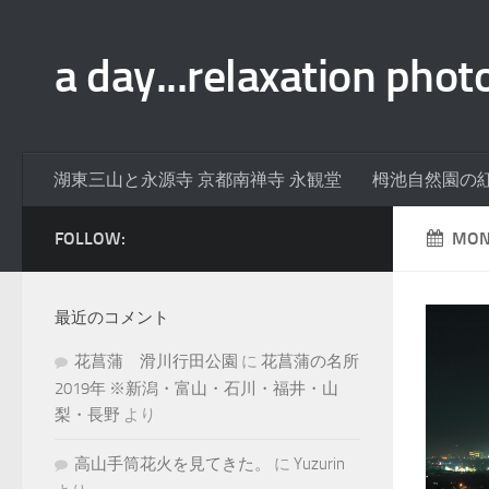
a day...relaxation phot
湖東三山と永源寺 京都南禅寺 永観堂
栂池自然園の
FOLLOW:
MON
最近のコメント
花菖蒲 滑川行田公園
に
花菖蒲の名所
2019年 ※新潟・富山・石川・福井・山
梨・長野
より
高山手筒花火を見てきた。
に
Yuzurin