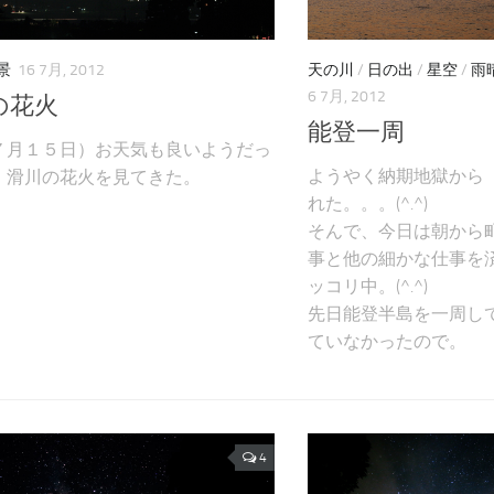
景
16 7月, 2012
天の川
/
日の出
/
星空
/
雨
6 7月, 2012
の花火
能登一周
７月１５日）お天気も良いようだっ
ようやく納期地獄から
、滑川の花火を見てきた。
れた。。。(^.^)
そんで、今日は朝から
事と他の細かな仕事を
ッコリ中。(^.^)
先日能登半島を一周し
ていなかったので。
4