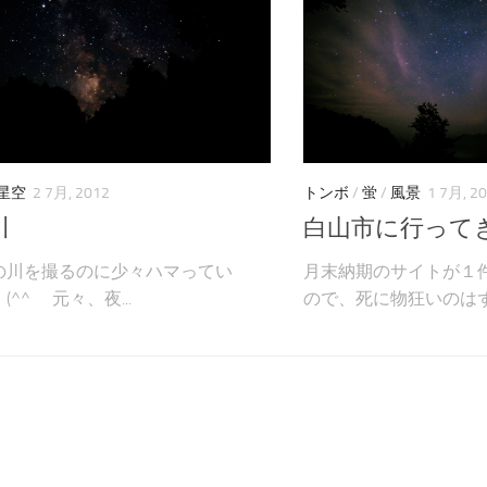
星空
2 7月, 2012
トンボ
/
蛍
/
風景
1 7月, 2
川
白山市に行って
の川を撮るのに少々ハマってい
月末納期のサイトが１
^^ゞ 元々、夜...
ので、死に物狂いのはず.