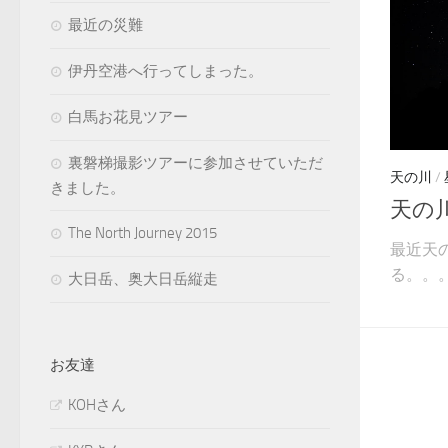
最近の災難
伊丹空港へ行ってしまった。
白馬お花見ツアー
裏磐梯撮影ツアーに参加させていただ
天の川
/
きました。
天の
The North Journey 2015
最近天
る。。。(
大日岳、奥大日岳縦走
お友達
KOHさん