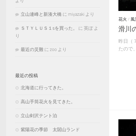
より
立山連峰と新湊大橋
に
miyazaki
より
花火
/
風
滑川
ＳＴＹＬＵＳ１sを買った。
に
英ぼ
よ
り
昨日（
たので
最近の災難
に
zoo
より
最近の投稿
北海道に行ってきた。
高山手筒花火を見てきた。
立山剣沢テント泊
紫陽花の季節 太閤山ランド