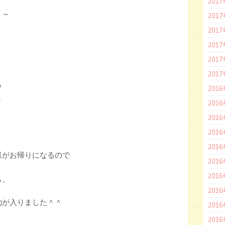
201
う～
201
201
201
201
201
も
201
と
201
201
201
201
様がお帰りになるので
201
201
ら、
201
約が入りました＾＾
201
201