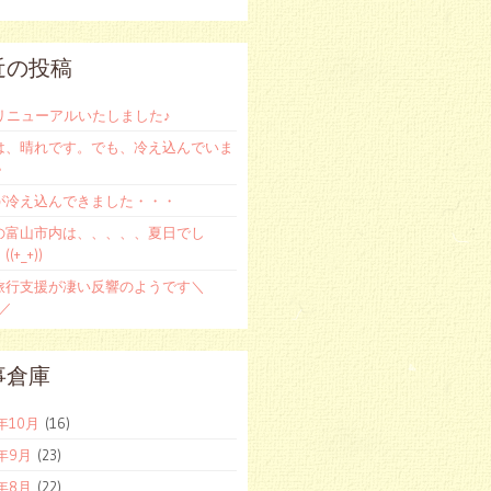
近の投稿
をリニューアルいたしました♪
は、晴れです。でも、冷え込んでいま
＾
が冷え込んできました・・・
の富山市内は、、、、、夏日でし
(+_+))
旅行支援が凄い反響のようです＼
)／
事倉庫
2年10月
(16)
2年9月
(23)
2年8月
(22)