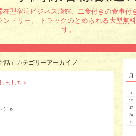
滞在型宿泊ビジネス旅館、二食付きの食事付
ランドリー、 トラックのとめられる大型無
す。
お話
」カテゴリーアーカイブ
月
しました♪
3
10
17
 _)>
24
31