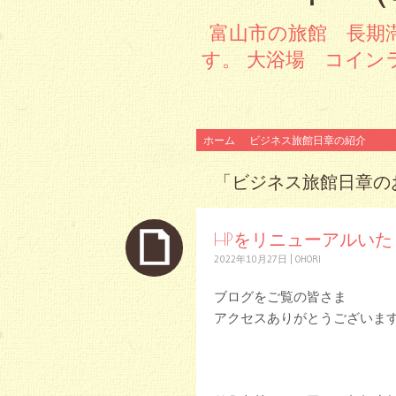
富山市の旅館 長期
す。 大浴場 コイン
コンテンツへスキップ
ホーム
ビジネス旅館日章の紹介
「
ビジネス旅館日章の
HPをリニューアルいた
2022年10月27日
|
OHORI
ブログをご覧の皆さま
アクセスありがとうございます<(_