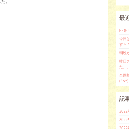
した。
最
HP
今日
す＾
朝晩
昨日
た。。(
全国
(^o^
記
202
202
202