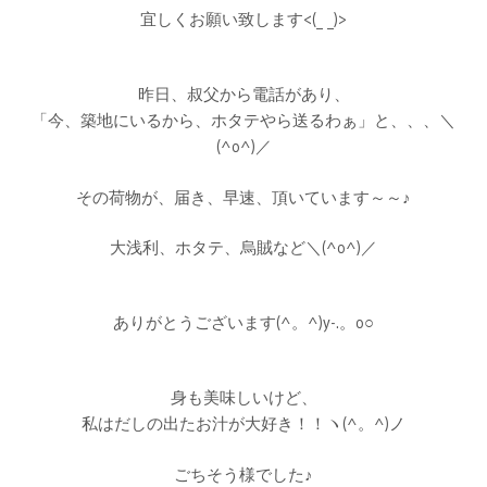
宜しくお願い致します<(_ _)>
昨日、叔父から電話があり、
「今、築地にいるから、ホタテやら送るわぁ」と、、、＼
(^o^)／
その荷物が、届き、早速、頂いています～～♪
大浅利、ホタテ、烏賊など＼(^o^)／
ありがとうございます(^。^)y-.。o○
身も美味しいけど、
私はだしの出たお汁が大好き！！ヽ(^。^)ノ
ごちそう様でした♪