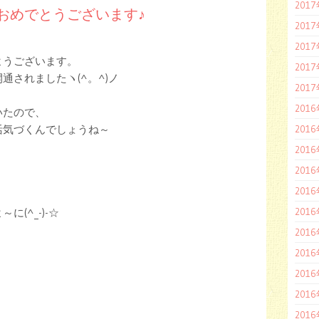
201
おめでとうございます♪
201
201
ようございます。
201
通されましたヽ(^。^)ノ
201
201
いたので、
活気づくんでしょうね～
201
201
201
201
201
(^_-)-☆
201
201
201
201
201