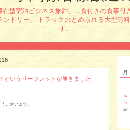
滞在型宿泊ビジネス旅館、二食付きの食事付
ランドリー、 トラックのとめられる大型無
す。
016
月
？というリーフレットが届きました
7
14
21
ようございます。
28