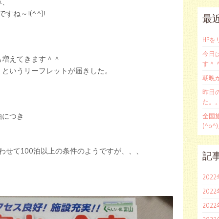
み、
ね～!(^^)!
最
HP
今日
も増えてきます＾＾
す＾
？というリーフレットが届きした。
朝晩
昨日
た。。(
泊につき
全国
(^o^
＾
わせて100泊以上の条件のようですが、、、
記
202
202
202