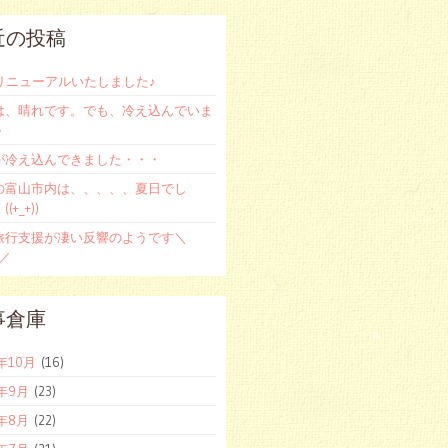
近の投稿
をリニューアルいたしました♪
は、晴れです。でも、冷え込んでいま
＾
が冷え込んできました・・・
の富山市内は、、、、、夏日でし
(+_+))
旅行支援が凄い反響のようです＼
)／
事倉庫
2年10月
(16)
2年9月
(23)
2年8月
(22)