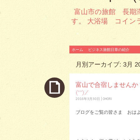
富山市の旅館 長期
す。 大浴場 コイン
コンテンツへスキップ
ホーム
ビジネス旅館日章の紹介
月別アーカイブ:
3月 2
富山で合宿しませんか
(^^)/
2016年3月30日
|
OHORI
ブログをご覧の皆さま おは