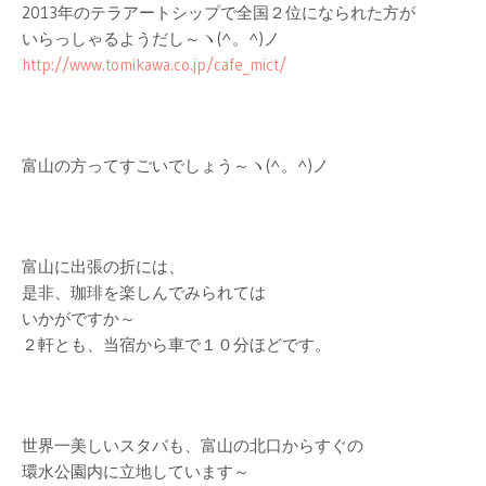
2013年のテラアートシップで全国２位になられた方が
いらっしゃるようだし～ヽ(^。^)ノ
http://www.tomikawa.co.jp/cafe_mict/
富山の方ってすごいでしょう～ヽ(^。^)ノ
富山に出張の折には、
是非、珈琲を楽しんでみられては
いかがですか～
２軒とも、当宿から車で１０分ほどです。
世界一美しいスタバも、富山の北口からすぐの
環水公園内に立地しています～