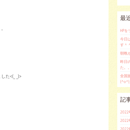
最
。。
HP
今日
す＾
朝晩
昨日
た。。(
、
全国
<(_ _)>
(^o^
記
202
202
202