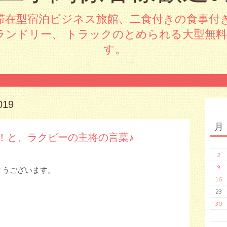
滞在型宿泊ビジネス旅館、二食付きの食事付
ランドリー、 トラックのとめられる大型無
す。
019
月
！と、ラクビーの主将の言葉♪
2
9
ようございます。
16
23
30