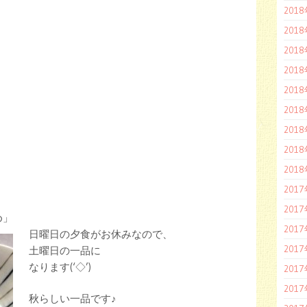
201
201
201
201
201
201
201
201
201
201
201
め」
201
日曜日の夕食がお休みなので、
201
土曜日の一品に
なります(‘◇’)ゞ
201
201
秋らしい一品です♪