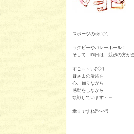
スポーツの秋(‘◇’)ゞ
ラクビーやバレーボール！
そして、昨日は、競歩の方が
すご～～い(‘◇’)ゞ
皆さまの活躍を
心、踊りながら
感動をしながら
観戦しています～～
幸せですね(*^-^*)