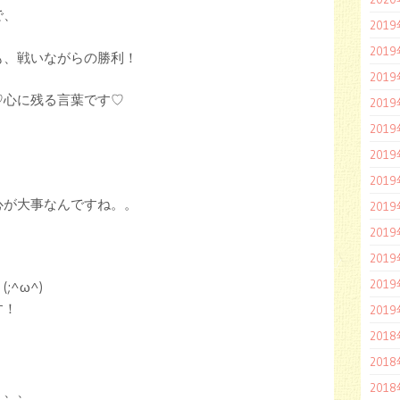
で、
201
201
も、戦いながらの勝利！
201
♡心に残る言葉です♡
201
201
201
201
心が大事なんですね。。
201
201
201
201
^ω^)
す！
201
201
201
201
、、、