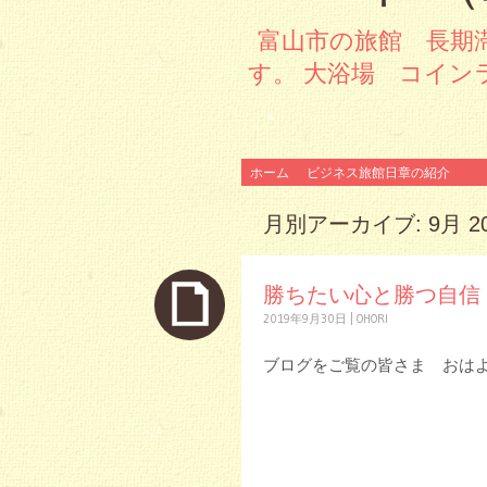
富山市の旅館 長期
す。 大浴場 コイン
コンテンツへスキップ
ホーム
ビジネス旅館日章の紹介
月別アーカイブ:
9月 2
勝ちたい心と勝つ自信
2019年9月30日
|
OHORI
ブログをご覧の皆さま おは