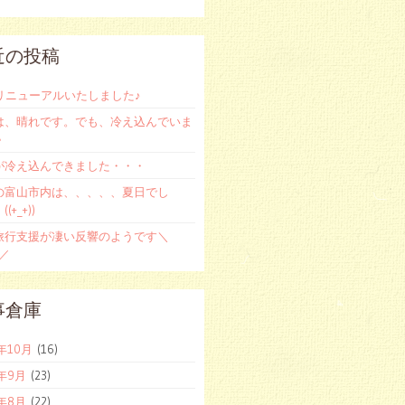
近の投稿
をリニューアルいたしました♪
は、晴れです。でも、冷え込んでいま
＾
が冷え込んできました・・・
の富山市内は、、、、、夏日でし
(+_+))
旅行支援が凄い反響のようです＼
)／
事倉庫
2年10月
(16)
2年9月
(23)
2年8月
(22)