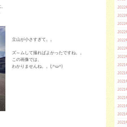
は、
202
～
202
202
202
立山が小さすぎて。。
202
202
ズ～ムして撮ればよかったですね。。
202
この画像では、
202
わかりませんね。。(;^ω^)
202
202
202
202
202
202
202