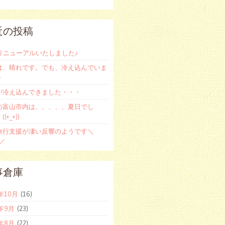
近の投稿
をリニューアルいたしました♪
は、晴れです。でも、冷え込んでいま
＾
が冷え込んできました・・・
の富山市内は、、、、、夏日でし
(+_+))
旅行支援が凄い反響のようです＼
)／
事倉庫
2年10月
(16)
2年9月
(23)
2年8月
(22)