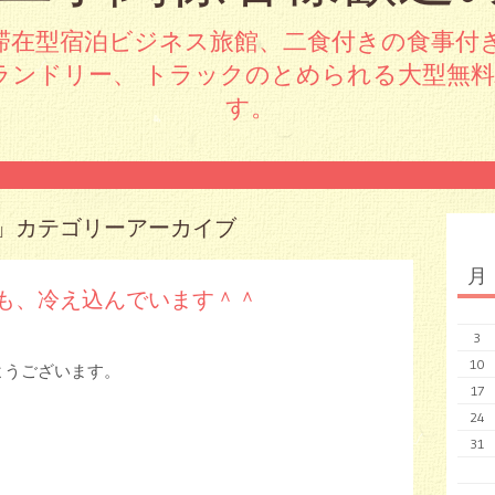
滞在型宿泊ビジネス旅館、二食付きの食事付
ランドリー、 トラックのとめられる大型無
す。
」カテゴリーアーカイブ
月
も、冷え込んでいます＾＾
3
10
ようございます。
17
24
31