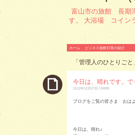
富山市の旅館 長期
す。 大浴場 コイン
コンテンツへスキップ
ホーム
ビジネス旅館日章の紹介
「
管理人のひとりごと
今日は、晴れです。で
2022年10月27日
|
OHORI
ブログをご覧の皆さま おは
今日は、晴れ♪