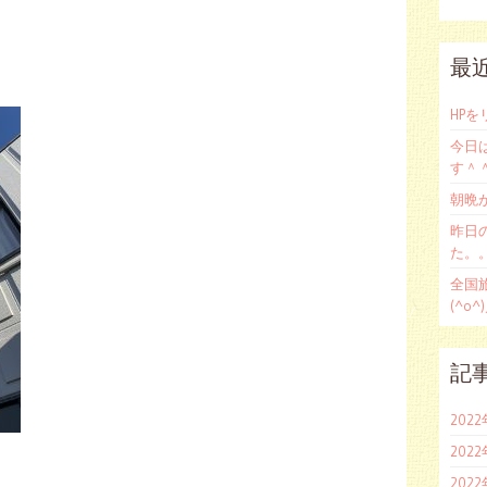
最
HP
今日
す＾
朝晩
昨日
た。。(
全国
(^o^
記
202
202
202