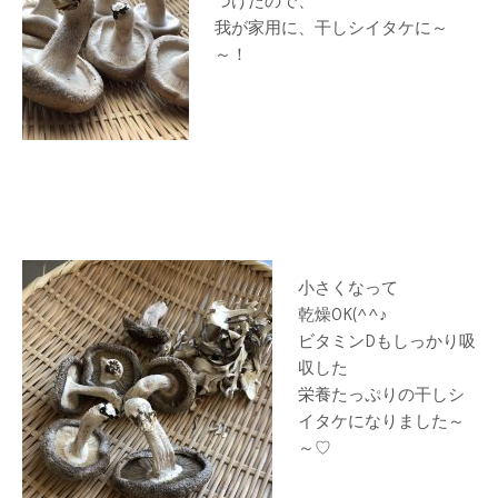
つけたので、
我が家用に、干しシイタケに～
～！
小さくなって
乾燥OK(^^♪
ビタミンDもしっかり吸
収した
栄養たっぷりの干しシ
イタケになりました～
～♡