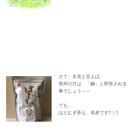
さて、氷見
と言えば、
県外の方は、「鰤」と即答される
事でしょう～～
でも、
はとむぎ茶も、名産です(‘◇’)ゞ