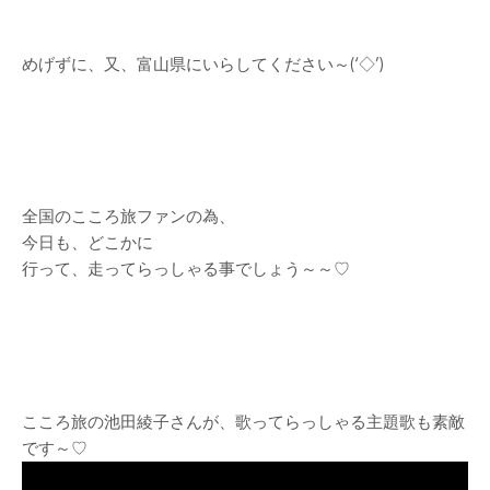
めげずに、又、富山県にいらしてください～(‘◇’)ゞ
全国のこころ旅ファンの為、
今日も、どこかに
行って、走ってらっしゃる事でしょう～～♡
こころ旅の池田綾子さんが、歌ってらっしゃる主題歌も素敵
です～♡