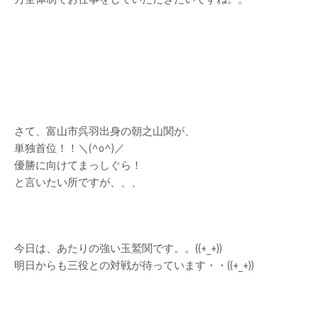
さて、富山市呉羽出身の朝之山関が、
単独首位！！＼(^o^)／
優勝に向けてまっしぐら！
と言いたい所ですが、、、
今日は、あたりの強い玉鷲関です。。((+_+))
明日からも三役との対戦が待っています・・((+_+))